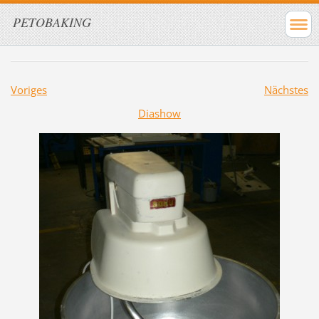
PETOBAKING
Voriges
Nächstes
Diashow