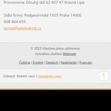
Provozovna: Dlouhý důl 62 407 47 Krásná Lípa
Sídlo firmy: Podjavorinské 1605 Praha 14900
608 464 655
tomas@pe
tobaking
.cz
© 2013 Všechna práva vyhrazena.
Vytvořeno službou
Webnode
Čeština
|
English
|
Deutsch
|
Nederlands
|
Français
Zobrazit:
Mobilní verzi
|
Standardní verzi