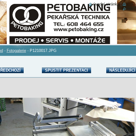
úvodní stránka
|
tisk
rss
od
-
Fotogalerie
-
P1210017.JPG
ŘEDCHOZÍ
SPUSTIT PREZENTACI
NÁSLEDUJÍCÍ