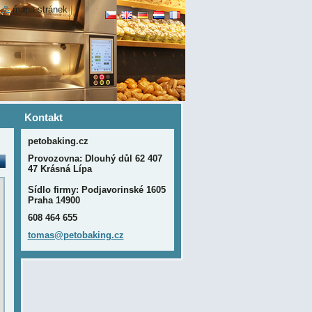
|
mapa stránek
|
Kontakt
petobaking.cz
Provozovna: Dlouhý důl 62 407
47 Krásná Lípa
Sídlo firmy: Podjavorinské 1605
Praha 14900
608 464 655
tomas@pe
tobaking
.cz