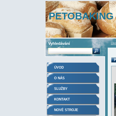
PETOBAKING
Vyhledávání
Úv
P
ÚVOD
O NÁS
SLUŽBY
KONTAKT
NOVÉ STROJE