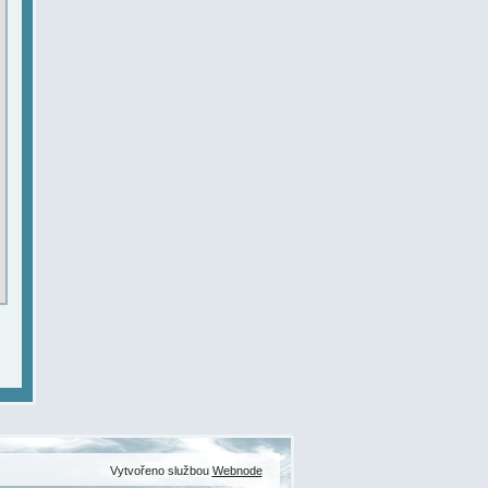
Vytvořeno službou
Webnode