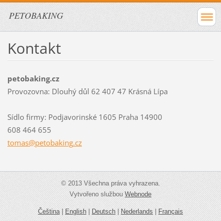
PETOBAKING
Kontakt
petobaking.cz
Provozovna: Dlouhý důl 62 407 47 Krásná Lípa
Sídlo firmy: Podjavorinské 1605 Praha 14900
608 464 655
tomas@pe
tobaking
.cz
© 2013 Všechna práva vyhrazena.
Vytvořeno službou
Webnode
Čeština
|
English
|
Deutsch
|
Nederlands
|
Français