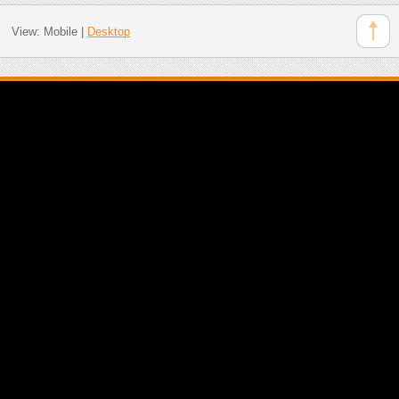
View:
Mobile
|
Desktop