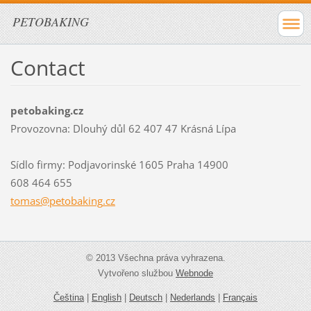
PETOBAKING
Contact
petobaking.cz
Provozovna: Dlouhý důl 62 407 47 Krásná Lípa
Sídlo firmy: Podjavorinské 1605 Praha 14900
608 464 655
tomas@pe
tobaking
.cz
© 2013 Všechna práva vyhrazena.
Vytvořeno službou
Webnode
Čeština
|
English
|
Deutsch
|
Nederlands
|
Français