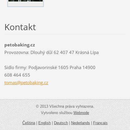
Kontakt
petobaking.cz
Provozovna: Dlouhý důl 62 407 47 Krásná Lípa
Sídlo firmy: Podjavorinské 1605 Praha 14900
608 464 655
tomas@pe
tobaking
.cz
© 2013 Všechna práva vyhrazena.
Vytvořeno službou
Webnode
Čeština
|
English
|
Deutsch
|
Nederlands
|
Français