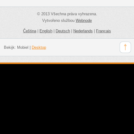
© 2013 Všechna práva vyhrazena.
Vytvořeno službou
Webnode
Čeština
|
English
|
Deutsch
|
Nederlands
|
Français
Bekijk:
Mobiel
|
Desktop