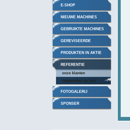
E-SHOP
NIEUWE MACHINES
GEBRUIKTE MACHINES
GEREVISEERDE
MACHINES
PRODUKTEN IN AKTIE
REFERENTIE
onze klanten
reageerden op ons
FOTOGALERIJ
SPONSER