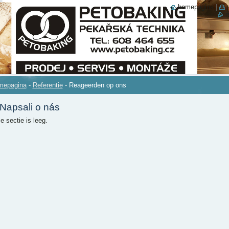
homepagina
|
r
mepagina
-
Referentie
-
Reageerden op ons
-Napsali o nás
e sectie is leeg.