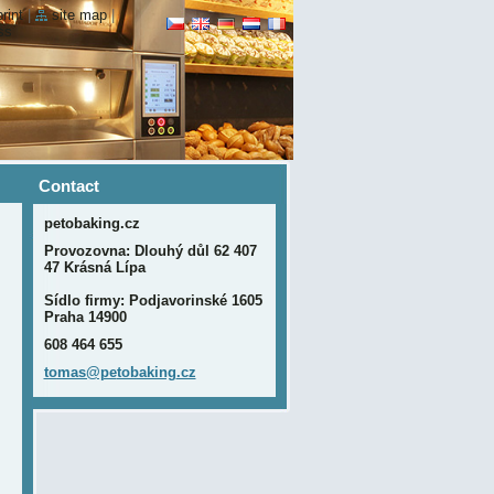
print
|
site map
|
ss
Contact
petobaking.cz
Provozovna: Dlouhý důl 62 407
47 Krásná Lípa
Sídlo firmy: Podjavorinské 1605
Praha 14900
608 464 655
tomas@pe
tobaking
.cz