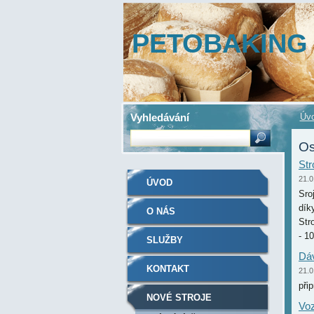
PETOBAKING
Vyhledávání
Úv
Os
Str
21.0
ÚVOD
Sro
dík
O NÁS
Str
- 1
SLUŽBY
Dáv
KONTAKT
21.0
přip
NOVÉ STROJE
Voz