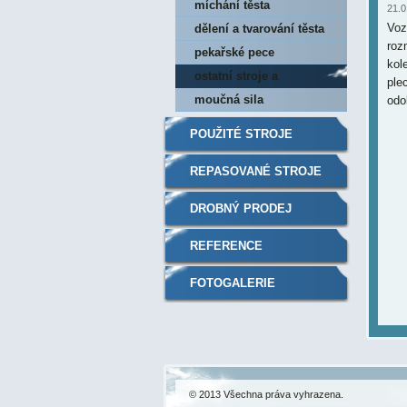
míchání těsta
21.0
Voz
dělení a tvarování těsta
roz
pekařské pece
kol
ostatní stroje a
ple
příslušenství
moučná sila
odo
POUŽITÉ STROJE
REPASOVANÉ STROJE
DROBNÝ PRODEJ
REFERENCE
FOTOGALERIE
© 2013 Všechna práva vyhrazena.