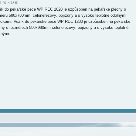
1.2014 13:51
ík do pekařské pece WP REC 1020 je uzpůsoben na pekařské plechy o
měru 580x780mm, celonerezový, pojízdný a s vysoko teplotně odolnými
ečkami. Vozík do pekařské pece WP REC 1280 je uzpůsoben na pekařské
chy o rozměrech 580x980mm celonerezový, pojízdný a s vysoko teplotně
lnými...