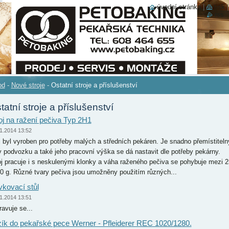
úvodní stránka
|
tisk
rss
od
-
Nové stroje
-
Ostatní stroje a příslušenství
tatní stroje a příslušenství
oj na ražení pečiva Typ 2H1
1.2014 13:52
j byl vyroben pro potřeby malých a středních pekáren. Je snadno přemístiteln
y podvozku a také jeho pracovní výška se dá nastavit dle potřeby pekárny.
oj pracuje i s neskulenými klonky a váha raženého pečiva se pohybuje mezi 2
00 g. Různé tvary pečiva jsou umožněny použitím různých...
kovací stůl
1.2014 13:51
ravuje se...
ík do pekařské pece Werner - Pfleiderer REC 1020/1280.