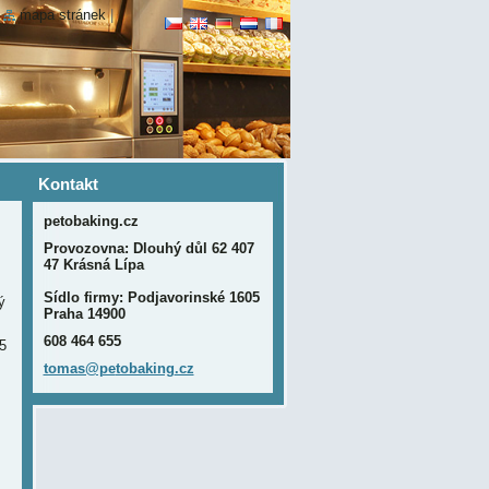
|
mapa stránek
|
Kontakt
petobaking.cz
Provozovna: Dlouhý důl 62 407
47 Krásná Lípa
Sídlo firmy: Podjavorinské 1605
ý
Praha 14900
608 464 655
5
tomas@pe
tobaking
.cz