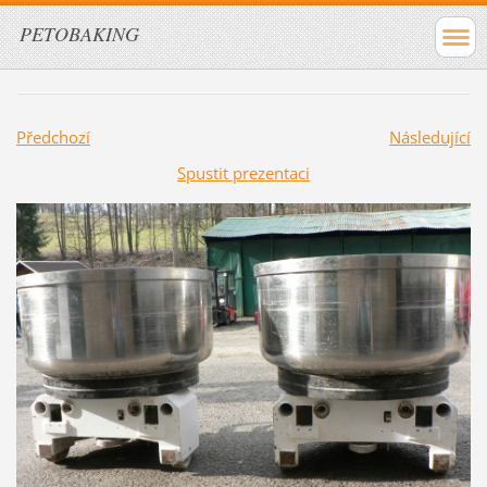
PETOBAKING
Předchozí
Následující
Spustit prezentaci