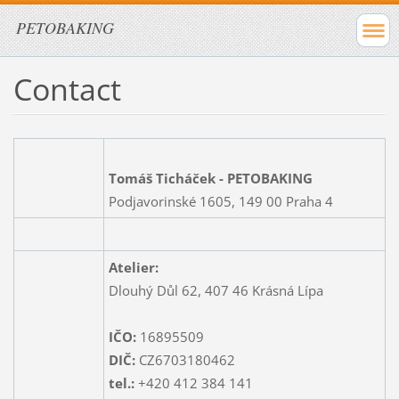
PETOBAKING
Contact
Tomáš Ticháček - PETOBAKING
Podjavorinské 1605, 149 00 Praha 4
Atelier:
Dlouhý Důl 62, 407 46 Krásná Lípa
IČO:
16895509
DIČ:
CZ6703180462
tel.:
+420 412 384 141