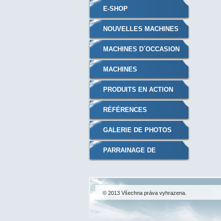
E-SHOP
NOUVELLES MACHINES
MACHINES D´OCCASION
MACHINES
RECONDITIONNÉES
PRODUITS EN ACTION
RÉFÉRENCES
GALERIE DE PHOTOS
PARRAINAGE DE
MANIFESTATIONS
SPORTIVES
© 2013 Všechna práva vyhrazena.