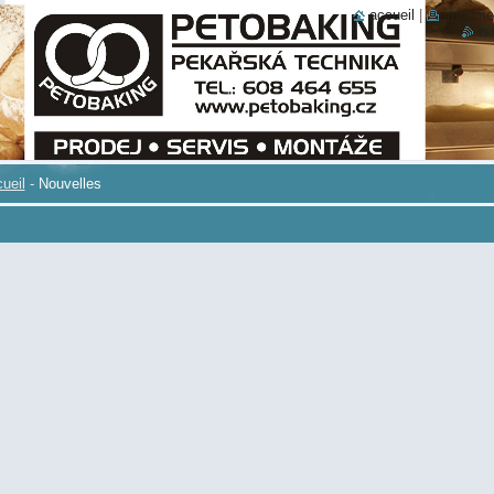
accueil
|
imprime
rs
ueil
-
Nouvelles