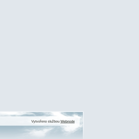
Vytvořeno službou
Webnode