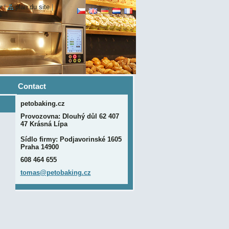
r
|
plan du site
|
s
Contact
petobaking.cz
Provozovna: Dlouhý důl 62 407
47 Krásná Lípa
Sídlo firmy: Podjavorinské 1605
Praha 14900
608 464 655
tomas@pe
tobaking
.cz