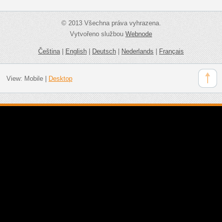
© 2013 Všechna práva vyhrazena.
Vytvořeno službou
Webnode
Čeština
|
English
|
Deutsch
|
Nederlands
|
Français
View:
Mobile
|
Desktop