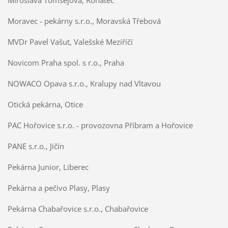
Miroslava Tomšejová, Rohatec
Moravec - pekárny s.r.o., Moravská Třebová
MVDr Pavel Vašut, Valešské Meziříčí
Novicom Praha spol. s r.o., Praha
NOWACO Opava s.r.o., Kralupy nad Vltavou
Otická pekárna, Otice
PAC Hořovice s.r.o. - provozovna Příbram a Hořovice
PANE s.r.o., Jičín
Pekárna Junior, Liberec
Pekárna a pečivo Plasy, Plasy
Pekárna Chabařovice s.r.o., Chabařovice