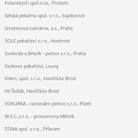
Polanských spol.s.ro., Protivín
Selská pekárna spol. s r.o., Supíkovice
Smetanová cukrárna, a.s., Praha
SOLE pekařství s.r.o., Hostinné
Svoboda a Březík - pečivo s.r.o., Praha
Vackovo pekařství, Louny
Vilém, spol. s r.o., Havlíčkův Brod
Vít Šidlák, Havlíčkův Brod
VOKURKA - racionální pečivo s.r.o., Plzeň
W.S.C.,s.r.o. - provozovna Mělník
ZONA spol. s r.o., Příbram