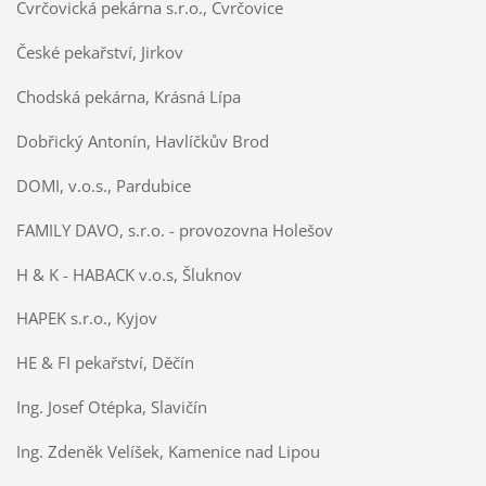
Cvrčovická pekárna s.r.o., Cvrčovice
České pekařství, Jirkov
Chodská pekárna, Krásná Lípa
Dobřický Antonín, Havlíčkův Brod
DOMI, v.o.s., Pardubice
FAMILY DAVO, s.r.o. - provozovna Holešov
H & K - HABACK v.o.s, Šluknov
HAPEK s.r.o., Kyjov
HE & FI pekařství, Děčín
Ing. Josef Otépka, Slavičín
Ing. Zdeněk Velíšek, Kamenice nad Lipou