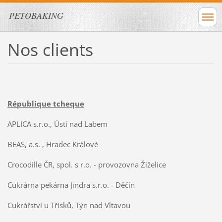
PETOBAKING
Nos clients
République tcheque
APLICA s.r.o., Ústí nad Labem
BEAS, a.s. , Hradec Králové
Crocodille ČR, spol. s r.o. - provozovna Žiželice
Cukrárna pekárna Jindra s.r.o. - Děčín
Cukrářství u Třísků, Týn nad Vltavou