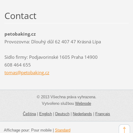
Contact
petobaking.cz
Provozovna: Dlouhý důl 62 407 47 Krásná Lípa
Sídlo firmy: Podjavorinské 1605 Praha 14900
608 464 655
tomas@pe
tobaking
.cz
© 2013 Všechna práva vyhrazena.
Vytvořeno službou
Webnode
Čeština
|
English
|
Deutsch
|
Nederlands
|
Français
Affichage pour:
Pour mobile
|
Standard