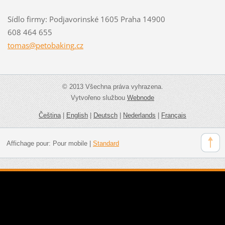
Sídlo firmy: Podjavorinské 1605 Praha 14900
608 464 655
tomas@pe
tobaking
.cz
© 2013 Všechna práva vyhrazena.
Vytvořeno službou
Webnode
Čeština
|
English
|
Deutsch
|
Nederlands
|
Français
Affichage pour:
Pour mobile
|
Standard